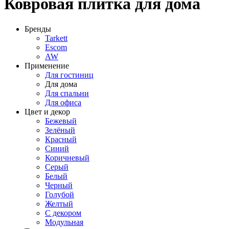
Ковровая плитка для дома
Бренды
Tarkett
Escom
AW
Применение
Для гостиниц
Для дома
Для спальни
Для офиса
Цвет и декор
Бежевый
Зелёный
Красный
Синий
Коричневый
Серый
Белый
Черный
Голубой
Желтый
С декором
Модульная