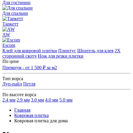
Для гостиниц
Для спальни
Таркетт
AW
Escom
Клей для ковровой плитки
Плинтус
Шпатель для клея
2Х
сторонний скотч
Нож для резки плитки
По цене
Премиум - от 1 500 ₽ за м2
Тип ворса
Луп-пайл
Петля
По высоте ворса
2.4 мм
2.9 мм
3.0 мм
4.0 мм
5.0 мм
Главная
Ковровая плитка
Ковровая плитка для дома